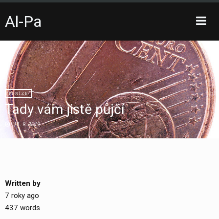
Al-Pa
Toggle
sidebar
Skip
to
content
PENÍZE
Tady vám jistě půjčí
11. 9. 2019
Written by
7 roky ago
437 words