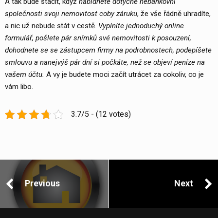
A tak bude stačit, když
nabídnete dotyčné nebankovní
společnosti svoji nemovitost coby záruku
, že vše řádně uhradíte,
a nic už nebude stát v cestě.
Vyplníte jednoduchý online
formulář, pošlete pár snímků své nemovitosti k posouzení,
dohodnete se se zástupcem firmy na podrobnostech, podepíšete
smlouvu a nanejvýš pár dní si počkáte, než se objeví peníze na
vašem účtu.
A vy je budete moci začít utrácet za cokoliv, co je
vám libo.
3.7/5 - (12 votes)
Post
navigation
Previous
Next