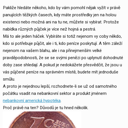
Pakliže hledáte někoho, kdo by vám pomohl nějak vyžít v právě
panujících těžkých časech, kdy máte prostředky jen na holou
existenci nebo možná ani na tu ne, můžete si vybírat. Protože
nabídka různých půjček je více než hojná a pestrá.
Má to ale jeden háček. Vybíráte si totiž nejenom vy coby někdo,
kdo si potřebuje půjčit, ale i ti, kdo peníze poskytují. A těm záleží
nejenom na vašem blahu, ale i na přinejmenším velké
pravděpodobnosti, že se se svými penězi po uplynutí dohodnuté
doby zase shledají. A pokud je nedokážete přesvědčit, že jsou u
vás půjčené peníze na správném místě, budete mít jednoduše
smůlu.
A proto je nejednou lepší, rozhodnete-li se už od samotného
počátku vsadit na nebankovní sektor a produkt jménem
nebankovní americká hypotéka
.
Proč právě na ten? Důvodů je tu hned několik.