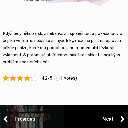
Když tedy někdo osloví nebankovní společnost a požádá tady o
půjčku ve formě nebankovní hypotéky, může si přijít na opravdu
pěkné peníze, které mu pomohou jeho momentální těžkosti
zvládnout. A potom už stačí jenom náležitě splácet a nějakých
problémů se netřeba bát.
4.2/5 - (11 votes)
Post
navigation
Previous
Next