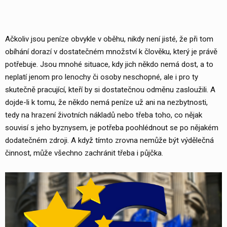
Ačkoliv jsou peníze obvykle v oběhu, nikdy není jisté, že při tom
obíhání dorazí v dostatečném množství k člověku, který je právě
potřebuje. Jsou mnohé situace, kdy jich někdo nemá dost, a to
neplatí jenom pro lenochy či osoby neschopné, ale i pro ty
skutečně pracující, kteří by si dostatečnou odměnu zasloužili. A
dojde-li k tomu, že někdo nemá peníze už ani na nezbytnosti,
tedy na hrazení životních nákladů nebo třeba toho, co nějak
souvisí s jeho byznysem, je potřeba poohlédnout se po nějakém
dodatečném zdroji. A když tímto zrovna nemůže být výdělečná
činnost, může všechno zachránit třeba i půjčka.