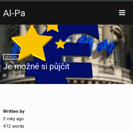
Al-Pa
Toggle
sidebar
Skip
to
content
PENÍZE
Je možné si půjčit
31. 5. 2023
Written by
3 roky ago
412 words