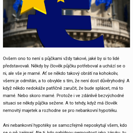
Ovšem ono to není s půjčkami vždy takové, jaké by si to lidé
představovali. Někdy by člověk půjčku potřeboval a uchází se o
ni, ale vše je marné. Ať se někdo takový obrátí na kohokoliv,
všemi je odmítán, a to obvykle s tím, že není dost důvěryhodný. A
když někdo nedokáže patřičně zaručit, že bude splácet, má to
marné. Nebo skoro marné. Protože i ve zdánlivě bezvýchodné
situaci se někdy půjčka sežene. A to tehdy, když má člověk
nemovitý majetek a rozhodne se pro nebankovní hypotéku.
Ani nebankovní hypotéky se samozřejmě neposkytují všem, kdo
se o ně zajímají. Ale ti, kdo nabídnou nemovitost jako záruku, tu