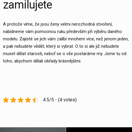
zamilujete
A protože víme, že jsou ženy velmi nerozhodná stvoření,
nabídneme vám pomocnou ruku především při výběru daného
modelu. Zajisté se jich vám zalíbí mnohem více, než jenom jeden,
a pak nebudete vědět, který si vybrat. O to si ale již nebudete
muset dělat starosti, neboť se o vše postaráme my. Jsme tu od
toho, abychom dělali obřady krásnějšími.
4.5/5 - (4 votes)
Post
navigation