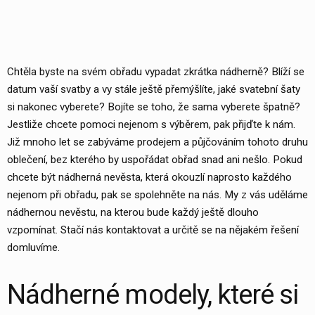
Chtěla byste na svém obřadu vypadat zkrátka nádherně? Blíží se
datum vaší svatby a vy stále ještě přemýšlíte, jaké
svatební šaty
si nakonec vyberete? Bojíte se toho, že sama vyberete špatně?
Jestliže chcete pomoci nejenom s výběrem, pak přijďte k nám.
Již mnoho let se zabýváme prodejem a půjčováním tohoto druhu
oblečení, bez kterého by uspořádat obřad snad ani nešlo. Pokud
chcete být nádherná nevěsta, která okouzlí naprosto každého
nejenom při obřadu, pak se spolehněte na nás. My z vás uděláme
nádhernou nevěstu, na kterou bude každý ještě dlouho
vzpomínat. Stačí nás kontaktovat a určitě se na nějakém řešení
domluvíme.
Nádherné modely, které si