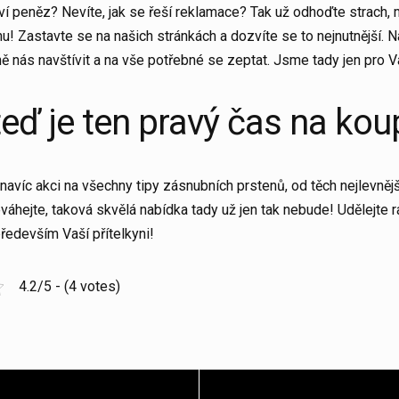
ví peněz? Nevíte, jak se řeší reklamace? Tak už odhoďte strach
u! Zastavte se na našich stránkách a dozvíte se to nejnutnější.
ně nás navštívit a na vše potřebné se zeptat. Jsme tady jen pro V
teď je ten pravý čas na kou
avíc akci na všechny tipy zásnubních prstenů, od těch nejlevnějš
áhejte, taková skvělá nabídka tady už jen tak nebude! Udělejte r
ředevším Vaší přítelkyni!
4.2/5 - (4 votes)