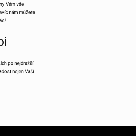
, my Vám vše
 Navíc nám můžete
ás!
pi
ích po nejdražší.
adost nejen Vaší