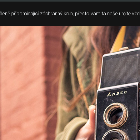
dáleně připomínající záchranný kruh, přesto vám ta naše určitě v