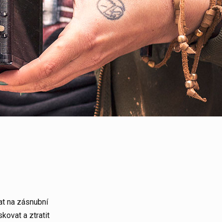
at na
zásnubní
kovat a ztratit