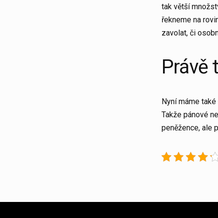
tak větší množst
řekneme na rovin
zavolat, či osob
Právě 
Nyní máme také n
Takže pánové nev
peněžence, ale p
Post
navigation