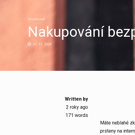
Nezařazené
Nakupování bez
21. 11. 2024
Written by
2 roky ago
171 words
Máte neblahé zk
prsteny
na intern