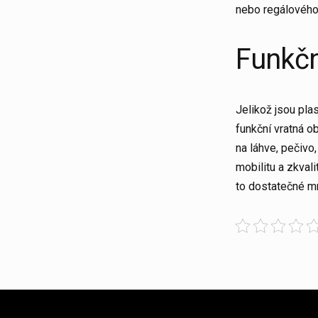
nebo regálového 
Funkčn
Jelikož jsou plas
funkční vratná o
na láhve, pečivo,
mobilitu a zkvali
to dostatečné mn
Post
navigation