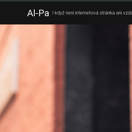
Al-Pa
I když není internetová stránka ani vz
Skip
to
content