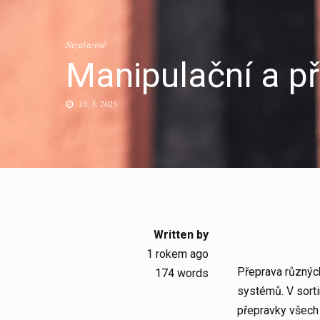
Nezařazené
Manipulační a p
15. 5. 2025
Written by
1 rokem ago
Přeprava různých
174 words
systémů. V sorti
přepravky
všech 