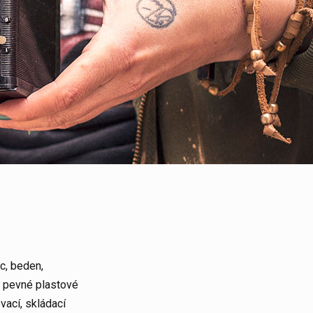
c, beden,
 i pevné
plastové
vací, skládací