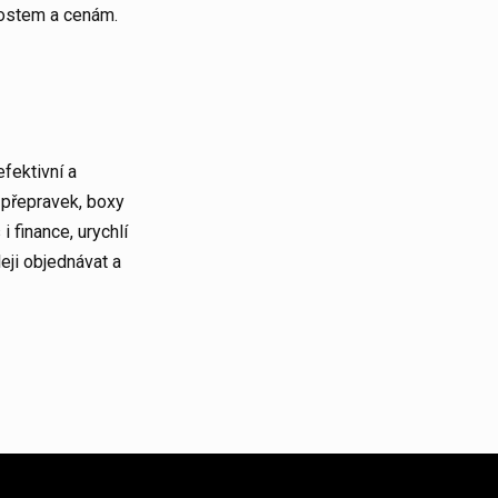
tnostem a cenám.
efektivní a
y přepravek, boxy
i finance, urychlí
leji objednávat a