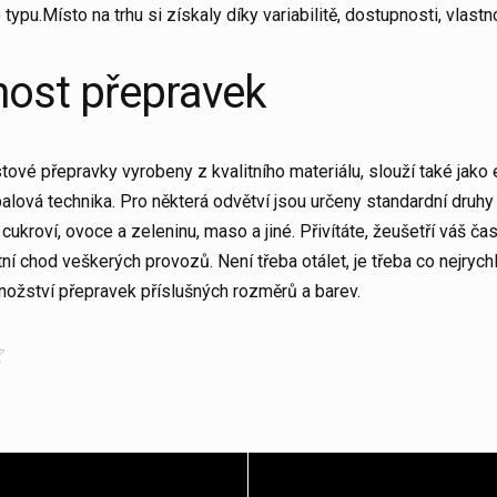
typu.Místo na trhu si získaly díky variabilitě, dostupnosti, vlas
ost přepravek
tové přepravky vyrobeny z kvalitního materiálu, slouží také jako 
balová technika. Pro některá odvětví jsou určeny standardní druh
 cukroví, ovoce a zeleninu, maso a jiné. Přivítáte, žeušetří váš čas 
tní chod veškerých provozů. Není třeba otálet, je třeba co nejrych
ožství přepravek příslušných rozměrů a barev.