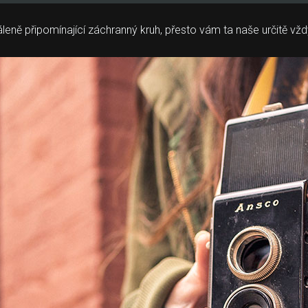
dáleně připomínající záchranný kruh, přesto vám ta naše určitě v