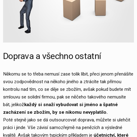
Doprava a všechno ostatní
Někomu se to třeba nemusí zase tolik líbit, přeci jenom přenášíte
svou zodpovědnost na někoho jiného a ztrácíte tak přímou
kontrolu nad tím, co se děje se zbožím, avšak pokud budete mít
smlouvu se solidní firmou, pak se něčeho takového nemusíte
bát, jelikož
každý si snaží vybudovat si jméno a špatné
zacházení se zbožím, by se nikomu nevyplatilo.
Poté stejně jako se dá outsourcovat doprava, můžete si ulehčit
práci i jinde. Vše závisí samozřejmě na penězích a výsledné
kvalitě. Avšak takovým typickým příkladem je
účetnictví, které