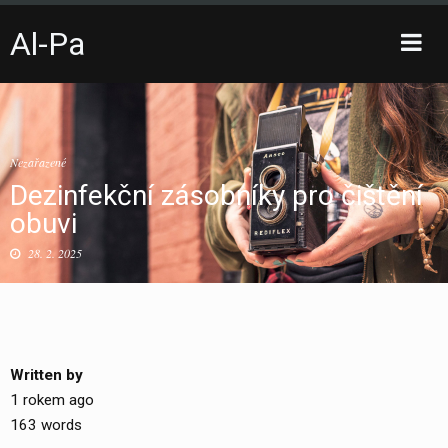
Al-Pa
Toggle
sidebar
Skip
to
content
Nezařazené
Dezinfekční zásobníky pro čištění
obuvi
28. 2. 2025
Written by
1 rokem ago
163 words